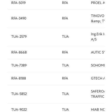
RFA-5019
RFA
PROEL AS
TINGVOLL R
RFA-3490
RFA
&amp; TV AS
Ing.Erik Haar
TUA-2579
TUA
A/S
RFA-8668
RFA
AUTIC SYST
TUA-7389
TUA
SOHOME AS
RFA-8188
RFA
GTECH AS
SAFEROAD
TUA-5852
TUA
TRAFFIC AS
TUA-9022
TUA
HIAB NORWA