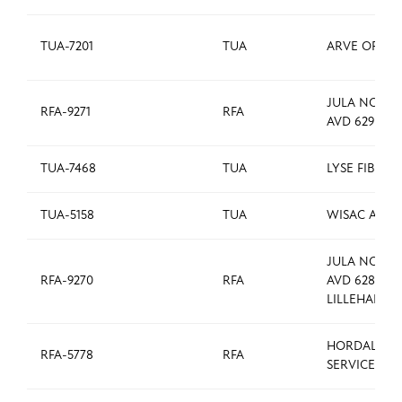
TUA-7201
TUA
ARVE OPSAH
JULA NORGE
RFA-9271
RFA
AVD 629 HA
TUA-7468
TUA
LYSE FIBER A
TUA-5158
TUA
WISAC AS
JULA NORGE
RFA-9270
RFA
AVD 628
LILLEHAMM
HORDALAN
RFA-5778
RFA
SERVICE AS