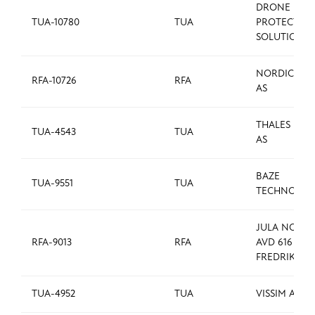
DRONE
TUA-10780
TUA
PROTECTIO
SOLUTIONS 
NORDIC TR
RFA-10726
RFA
AS
THALES NO
TUA-4543
TUA
AS
BAZE
TUA-9551
TUA
TECHNOLOG
JULA NORGE
RFA-9013
RFA
AVD 616
FREDRIKSTA
TUA-4952
TUA
VISSIM AS