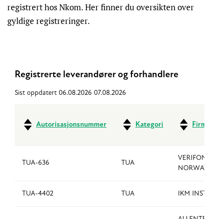
registrert hos Nkom. Her finner du oversikten over
gyldige registreringer.
Registrerte leverandører og forhandlere
Sist oppdatert 06.08.2026 07.08.2026
Autorisasjonsnummer
Kategori
Firmana
VERIFONE
TUA-636
TUA
NORWAY AS
TUA-4402
TUA
IKM INSTRU