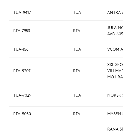
TUA-9417
TUA
ANTRA AS
JULA NORGE
RFA-7953
RFA
AVD 605 MO
TUA-156
TUA
VCOM AS
XXL SPORT &
RFA-9207
RFA
VILLMARK A
MO I RANA
TUA-7029
TUA
NORSK SCAN
RFA-5030
RFA
MYSEN SPOR
RANA SPOR