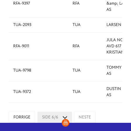
RFA-9397
RFA
&amp; LAN
AS
TUA-2093
TUA
LARSEN ELC
JULA NORGE
RFA-9011
RFA
AVD 617
KRISTIANSU
TOMMY HOL
TUA-9798
TUA
AS
DUSTIN NO
TUA-9372
TUA
AS
FORRIGE
SIDE 6/6
NESTE