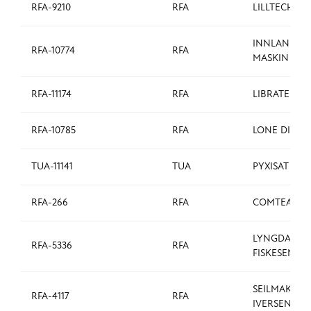
RFA-9210
RFA
LILLTECH AS
INNLANDET
RFA-10774
RFA
MASKIN AS
RFA-11174
RFA
LIBRATEK AS
RFA-10785
RFA
LONE DIGITA
TUA-11141
TUA
PYXISAT AS
RFA-266
RFA
COMTEAM A
LYNGDAL JA
RFA-5336
RFA
FISKESENTER
SEILMAKER
RFA-4117
RFA
IVERSEN AS