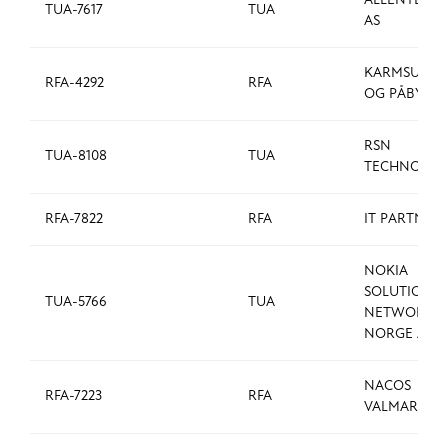
ALLENTE N
TUA-7617
TUA
AS
KARMSUND S
RFA-4292
RFA
OG PÅBYGG 
RSN
TUA-8108
TUA
TECHNOLOGI
RFA-7822
RFA
IT PARTNER 
NOKIA
SOLUTIONS
TUA-5766
TUA
NETWORKS
NORGE AS
NACOS
RFA-7223
RFA
VALMARINE 