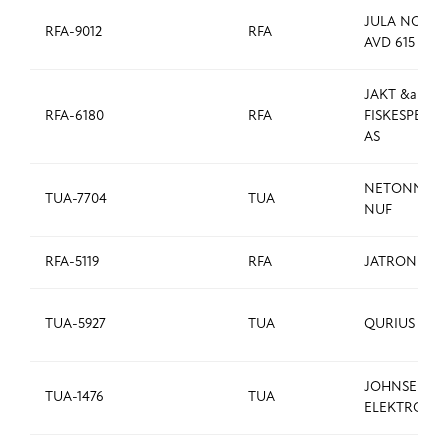
JULA NORGE
RFA-9012
RFA
AVD 615 GJØ
JAKT &amp;
RFA-6180
RFA
FISKESPESIA
AS
NETONNET 
TUA-7704
TUA
NUF
RFA-5119
RFA
JATRONIC A
TUA-5927
TUA
QURIUS AS
JOHNSEN
TUA-1476
TUA
ELEKTRO AS