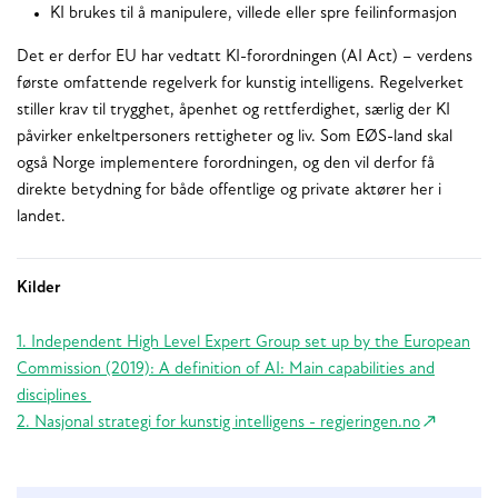
KI brukes til å manipulere, villede eller spre feilinformasjon
Det er derfor EU har vedtatt KI-forordningen (AI Act) – verdens
første omfattende regelverk for kunstig intelligens. Regelverket
stiller krav til trygghet, åpenhet og rettferdighet, særlig der KI
påvirker enkeltpersoners rettigheter og liv. Som EØS-land skal
også Norge implementere forordningen, og den vil derfor få
direkte betydning for både offentlige og private aktører her i
landet.
Kilder
1. Independent High Level Expert Group set up by the European
Commission (2019): A definition of AI: Main capabilities and
disciplines
2. Nasjonal strategi for kunstig intelligens - regjeringen.no