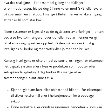
hva det skal gjøre – for eksempel gi deg anbefalinger i
strømmetjenester, hjelpe deg å finne veien med GPS, eller svare
på spørsmål i en chatbot. I mange tilfeller merker vi ikke en gang
at det er KI som står bak.
Noen systemer er laget slik at de også lærer av erfaringer – enten
ved å se hva som fungerer over tid, eller ved at mennesker gir
tilbakemelding og retter opp feil. På den måten kan kunstig
intelligens bli bedre og mer treffsikker jo mer den brukes.
Kunstig intelligens er ofte en del av større løsninger, for eksempel
i et digitalt system eller i fysiske produkter som roboter eller
selvkjørende kjøretøy. I dag brukes KI i mange ulike
sammenhenger, blant annet til å:
Kjenne igjen ansikter eller objekter på bilder – for eksempel
til sikkerhetsformål eller i helsetjenester for å oppdage
sykdom.
Finne mønstre eller oppdage unormale hendelser – som kan