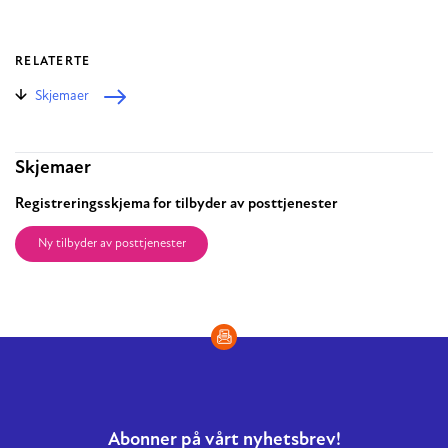
RELATERTE
Skjemaer
Relaterte
Skjemaer
Registreringsskjema for tilbyder av posttjenester
Ny tilbyder av posttjenester
Abonner på vårt nyhetsbrev!