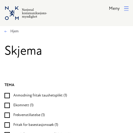
Hopp til hovedinnhold
Meny
Hjem
Skjema
TEMA
Filtrert søket
Anmodning fritak taushetsplikt
(1)
Ekomnett
(1)
Frekvenstillatelse
(1)
Fritak for basestasjonssøk
(1)