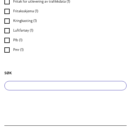
Fritak for utlevering av trafikkdata
(1)
Fritaksskjema
(1)
Kringkasting
(1)
Luftfartøy
(1)
Plb
(1)
Pmr
(1)
SØK
Søk