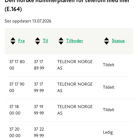
Den norske nummerplanen for telefoni med mer
(E.164)
Sist oppdatert 13.07.2026
Fra
Til
Tilbyder
Status
37 17 80
37 17
TELENOR NORGE
Tildelt
1,
00
89 99
AS
37 17 90
37 17
TELENOR NORGE
Tildelt
1,
00
99 99
AS
37 18
37 19
TELENOR NORGE
Tildelt
2
00 00
99 99
AS
37 20
37 22
Ledig
3
00 00
99 99