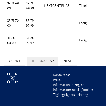
37 71 60
37 71
NEXTGENTEL AS
Tildelt
1,
00
69 99
37 71 70
37 79
Ledig
8
00
99 99
37 80
37 80
Ledig
1
00 00
99 99
FORRIGE
SIDE 20/87
NESTE
Kontakt oss
Presse
Information in English
Informasjonskapsler/cookies
Tilgjengelighetserklæring