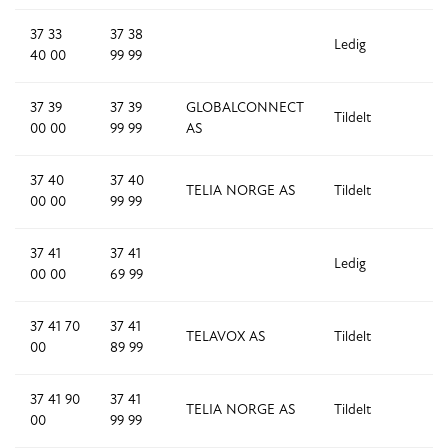
37 33
37 38
Ledig
5
40 00
99 99
37 39
37 39
GLOBALCONNECT
Tildelt
1
00 00
99 99
AS
37 40
37 40
TELIA NORGE AS
Tildelt
1
00 00
99 99
37 41
37 41
Ledig
7
00 00
69 99
37 41 70
37 41
TELAVOX AS
Tildelt
2
00
89 99
37 41 90
37 41
TELIA NORGE AS
Tildelt
1,
00
99 99