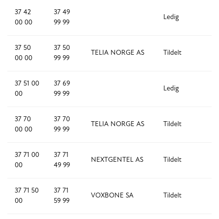
37 42
37 49
Ledig
8
00 00
99 99
37 50
37 50
TELIA NORGE AS
Tildelt
1
00 00
99 99
37 51 00
37 69
Ledig
1
00
99 99
37 70
37 70
TELIA NORGE AS
Tildelt
1
00 00
99 99
37 71 00
37 71
NEXTGENTEL AS
Tildelt
5
00
49 99
37 71 50
37 71
VOXBONE SA
Tildelt
1,
00
59 99