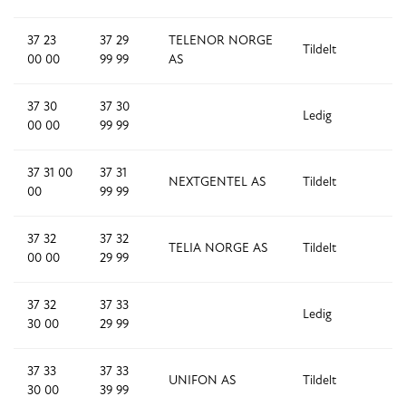
37 23
37 29
TELENOR NORGE
Tildelt
7
00 00
99 99
AS
37 30
37 30
Ledig
1
00 00
99 99
37 31 00
37 31
NEXTGENTEL AS
Tildelt
1
00
99 99
37 32
37 32
TELIA NORGE AS
Tildelt
3
00 00
29 99
37 32
37 33
Ledig
1
30 00
29 99
37 33
37 33
UNIFON AS
Tildelt
1,
30 00
39 99