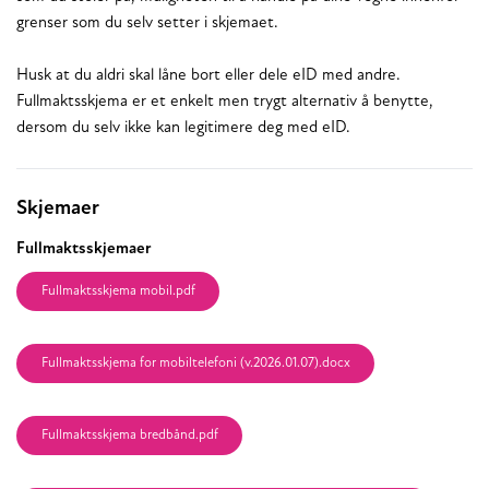
grenser som du selv setter i skjemaet.
Husk at du aldri skal låne bort eller dele eID med andre.
Fullmaktsskjema er et enkelt men trygt alternativ å benytte,
dersom du selv ikke kan legitimere deg med eID.
Relaterte
Skjemaer
Fullmaktsskjemaer
Fullmaktsskjema mobil.pdf
Fullmaktsskjema for mobiltelefoni (v.2026.01.07).docx
Fullmaktsskjema bredbånd.pdf