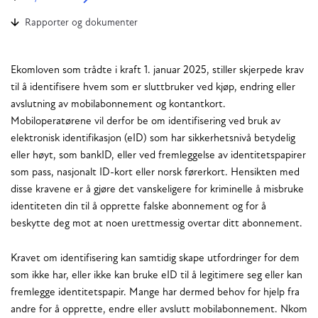
Rapporter og dokumenter
Ekomloven som trådte i kraft 1. januar 2025, stiller skjerpede krav
til å identifisere hvem som er sluttbruker ved kjøp, endring eller
avslutning av mobilabonnement og kontantkort.
Mobiloperatørene vil derfor be om identifisering ved bruk av
elektronisk identifikasjon (eID) som har sikkerhetsnivå betydelig
eller høyt, som bankID, eller ved fremleggelse av identitetspapirer
som pass, nasjonalt ID-kort eller norsk førerkort. Hensikten med
disse kravene er å gjøre det vanskeligere for kriminelle å misbruke
identiteten din til å opprette falske abonnement og for å
beskytte deg mot at noen urettmessig overtar ditt abonnement.
Kravet om identifisering kan samtidig skape utfordringer for dem
som ikke har, eller ikke kan bruke eID til å legitimere seg eller kan
fremlegge identitetspapir. Mange har dermed behov for hjelp fra
andre for å opprette, endre eller avslutt mobilabonnement. Nkom