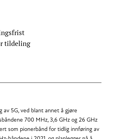
ngsfrist
 tildeling
ng av 5G, ved blant annet å gjøre
vensbåndene 700 MHz, 3,6 GHz og 26 GHz
rt som pionerbånd for tidlig innføring av
z-båndene i 2021, og planlegger nå å