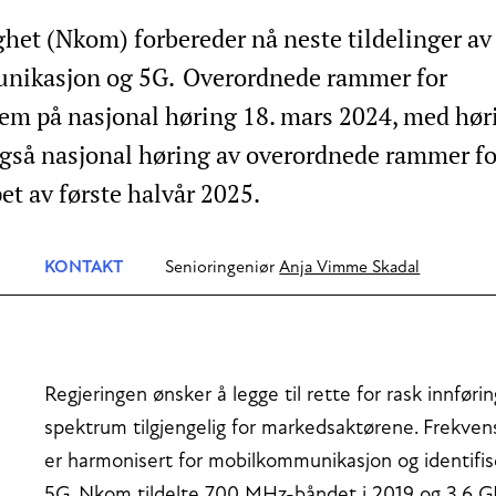
t (Nkom) forbereder nå neste tildelinger av
unikasjon og 5G. Overordnede rammer for
rem på nasjonal høring 18. mars 2024, med høri
også nasjonal høring av overordnede rammer for
et av første halvår 2025.
KONTAKT
Senioringeniør
Anja Vimme Skadal
Regjeringen ønsker å legge til rette for rask innføri
spektrum tilgjengelig for markedsaktørene. Frek
er harmonisert for mobilkommunikasjon og identifise
5G. Nkom tildelte 700 MHz-båndet i 2019 og 3,6 GH