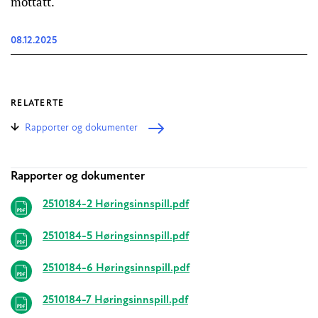
mottatt.
08.12.2025
RELATERTE
Rapporter og dokumenter
Rapporter og dokumenter
Relaterte
2510184-2 Høringsinnspill.pdf
2510184-5 Høringsinnspill.pdf
2510184-6 Høringsinnspill.pdf
2510184-7 Høringsinnspill.pdf