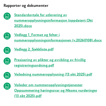
Rapporter og dokumenter
Relaterte
Standardavtale for utlevering av
nummeropplysningsinformasjon (oppdatert Okt
2025).docx
Vedlegg 1_Format og felter i
nummeropplysningsinformasjonen (v.20260108).docx
Vedlegg 2_Sjekkliste.pdf
Presisering av plikter og avvikling av frivillig
registreringsordning.pdf
Veiledning nummeropplysning (13 okt 2025).pdf
Veileder om nummeropplysningstjenester
Oppsummering høringssvar og Nkoms vurderinger
(13 okt 2025).pdf