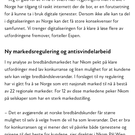
Norge har tilgang til raskt internett der de bor, er en forutsetning
for å kunne ta i bruk digitale tjenester. Dersom ikke alle kan ta del
i digitaliseringen av Norge kan det få store konsekvenser for
samfunnet. Vi trenger digitaliseringen for å klare å løse flere av
utfordringene fremover, forteller Espen.
Ny markedsregulering og antisvindelarbeid
I ny analyse av bredbåndsmarkedet har Nkom pekt på klare
utfordringer med lav konkurranse og liten mulighet for at kundene
selv kan velge bredbåndsleverandør. I forslaget til ny regulering
har vi gått fra å se Norge som ett nasjonalt marked til nå å bestå
av 22 regionale markeder. For 12 av disse markedene peker Nkom
på selskaper som har en sterk markedsstilling.
– Det er avgjørende at norske bredbåndskunder får større
mulighet til selv å velge hvem de vil ha som leverandør. Det er bra
for konkurransen og vi mener det vil påvirke både tjenestene og
prisene til det beste for kundene, sier direktør i Nkom Pål Wien