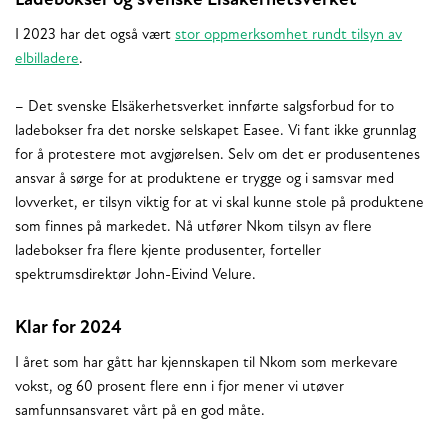
Ladebokser og svenske Elsäkerhetsverket
I 2023 har det også vært
stor oppmerksomhet rundt tilsyn av
elbilladere
.
– Det svenske Elsäkerhetsverket innførte salgsforbud for to
ladebokser fra det norske selskapet Easee. Vi fant ikke grunnlag
for å protestere mot avgjørelsen. Selv om det er produsentenes
ansvar å sørge for at produktene er trygge og i samsvar med
lovverket, er tilsyn viktig for at vi skal kunne stole på produktene
som finnes på markedet. Nå utfører Nkom tilsyn av flere
ladebokser fra flere kjente produsenter, forteller
spektrumsdirektør John-Eivind Velure.
Klar for 2024
I året som har gått har kjennskapen til Nkom som merkevare
vokst, og 60 prosent flere enn i fjor mener vi utøver
samfunnsansvaret vårt på en god måte.