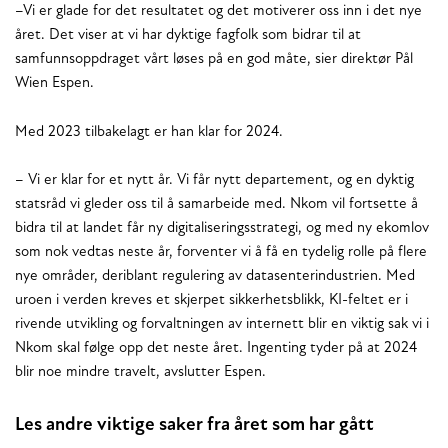
–Vi er glade for det resultatet og det motiverer oss inn i det nye
året. Det viser at vi har dyktige fagfolk som bidrar til at
samfunnsoppdraget vårt løses på en god måte, sier direktør Pål
Wien Espen.
Med 2023 tilbakelagt er han klar for 2024.
– Vi er klar for et nytt år. Vi får nytt departement, og en dyktig
statsråd vi gleder oss til å samarbeide med. Nkom vil fortsette å
bidra til at landet får ny digitaliseringsstrategi, og med ny ekomlov
som nok vedtas neste år, forventer vi å få en tydelig rolle på flere
nye områder, deriblant regulering av datasenterindustrien. Med
uroen i verden kreves et skjerpet sikkerhetsblikk, KI-feltet er i
rivende utvikling og forvaltningen av internett blir en viktig sak vi i
Nkom skal følge opp det neste året. Ingenting tyder på at 2024
blir noe mindre travelt, avslutter Espen.
Les andre viktige saker fra året som har gått