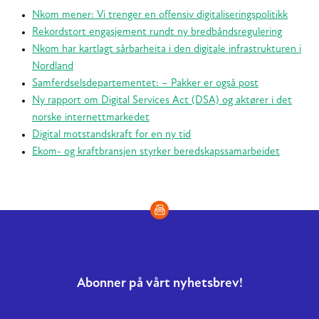
Nkom mener: Vi trenger en offensiv digitaliseringspolitikk
Rekordstort engasjement rundt ny bredbåndsregulering
Nkom har kartlagt sårbarheita i den digitale infrastrukturen i
Nordland
Samferdselsdepartementet: – Pakker er også post
Ny rapport om Digital Services Act (DSA) og aktører i det
norske internettmarkedet
Digital motstandskraft for en ny tid
Ekom- og kraftbransjen styrker beredskapssamarbeidet
Abonner på vårt nyhetsbrev!