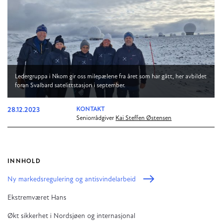
Ledergruppa i Nkom gir oss milepælene fra året som har gått, her avbildet
foran Svalbard satelittstasjon i september.
28.12.2023
KONTAKT
Seniorrådgiver
Kai Steffen Østensen
INNHOLD
Ny markedsregulering og antisvindelarbeid
Ekstremværet Hans
Økt sikkerhet i Nordsjøen og internasjonal