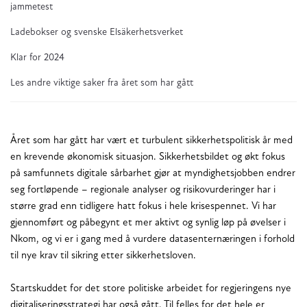
jammetest
Ladebokser og svenske Elsäkerhetsverket
Klar for 2024
Les andre viktige saker fra året som har gått
Året som har gått har vært et turbulent sikkerhetspolitisk år med
en krevende økonomisk situasjon. Sikkerhetsbildet og økt fokus
på samfunnets digitale sårbarhet gjør at myndighetsjobben endrer
seg fortløpende – regionale analyser og risikovurderinger har i
større grad enn tidligere hatt fokus i hele krisespennet. Vi har
gjennomført og påbegynt et mer aktivt og synlig løp på øvelser i
Nkom, og vi er i gang med å vurdere datasenternæringen i forhold
til nye krav til sikring etter sikkerhetsloven.
Startskuddet for det store politiske arbeidet for regjeringens nye
digitaliseringsstrategi har også gått. Til felles for det hele er