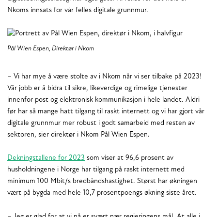
Nkoms innsats for vår felles digitale grunnmur.
Pål Wien Espen, Direktør i Nkom
– Vi har mye å være stolte av i Nkom når vi ser tilbake på 2023!
Vår jobb er å bidra til sikre, likeverdige og rimelige tjenester
innenfor post og elektronisk kommunikasjon i hele landet. Aldri
før har så mange hatt tilgang til raskt internett og vi har gjort vår
digitale grunnmur mer robust i godt samarbeid med resten av
sektoren, sier direktør i Nkom Pål Wien Espen.
Dekningstallene for 2023
som viser at 96,6 prosent av
husholdningene i Norge har tilgang på raskt internett med
minimum 100 Mbit/s bredbåndshastighet. Størst har økningen
vært på bygda med hele 10,7 prosentpoengs økning siste året.
– Jeg er glad for at vi nå er svært nær regjeringens mål. At alle i