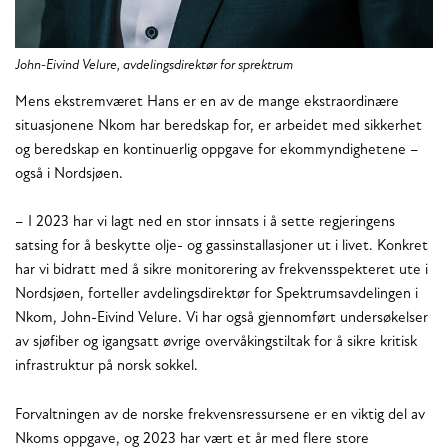
John-Eivind Velure, avdelingsdirektør for sprektrum
Mens ekstremværet Hans er en av de mange ekstraordinære
situasjonene Nkom har beredskap for, er arbeidet med sikkerhet
og beredskap en kontinuerlig oppgave for ekommyndighetene –
også i Nordsjøen.
– I 2023 har vi lagt ned en stor innsats i å sette regjeringens
satsing for å beskytte olje- og gassinstallasjoner ut i livet. Konkret
har vi bidratt med å sikre monitorering av frekvensspekteret ute i
Nordsjøen, forteller avdelingsdirektør for Spektrumsavdelingen i
Nkom, John-Eivind Velure. Vi har også gjennomført undersøkelser
av sjøfiber og igangsatt øvrige overvåkingstiltak for å sikre kritisk
infrastruktur på norsk sokkel.
Forvaltningen av de norske frekvensressursene er en viktig del av
Nkoms oppgave, og 2023 har vært et år med flere store