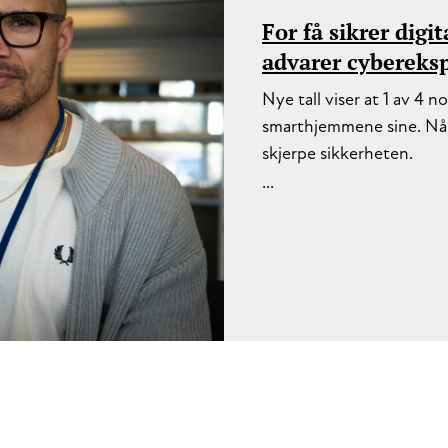
For få sikrer dig
advarer cybereks
Nye tall viser at 1 av 4 
smarthjemmene sine. Nå 
skjerpe sikkerheten.