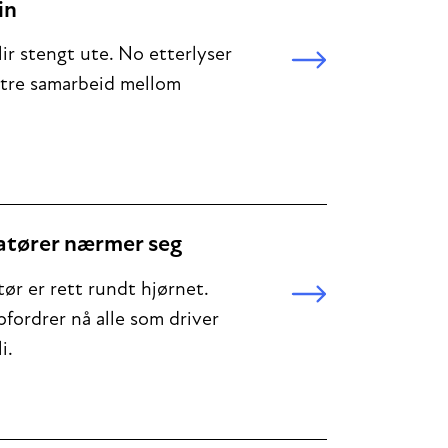
in
ir stengt ute. No etterlyser
tre samarbeid mellom
ratører nærmer seg
tør er rett rundt hjørnet.
ordrer nå alle som driver
i.