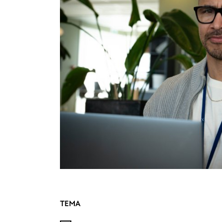
TEMA
Filtrert søket